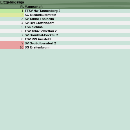
Erzgebirgsliga
Pl.
Mannschaft
1
TTSV Hw Tannenberg 2
2
SG Niederlauterstein
3
SV Tanne Thalheim
4
SV BW Crottendorf
5
TSG Sehma
6
TSV 1864 Schlettau 2
7
SV Dörnthal-Pockau 2
8
TSV RW Arnsfeld
9
SV Großolbersdorf 2
10
SG Breitenbrunn